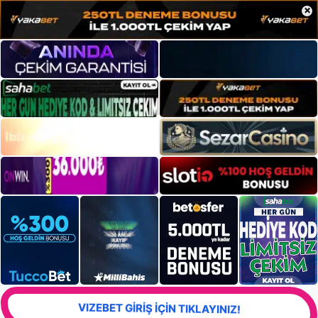
×
VIZEBET GİRİŞ İÇİN TIKLAYINIZ!