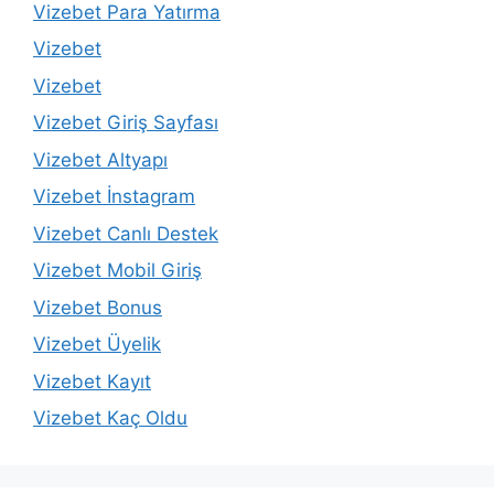
Vizebet Para Yatırma
Vizebet
Vizebet
Vizebet Giriş Sayfası
Vizebet Altyapı
Vizebet İnstagram
Vizebet Canlı Destek
Vizebet Mobil Giriş
Vizebet Bonus
Vizebet Üyelik
Vizebet Kayıt
Vizebet Kaç Oldu