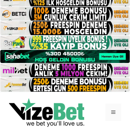
İçeriğe
atla
Menü