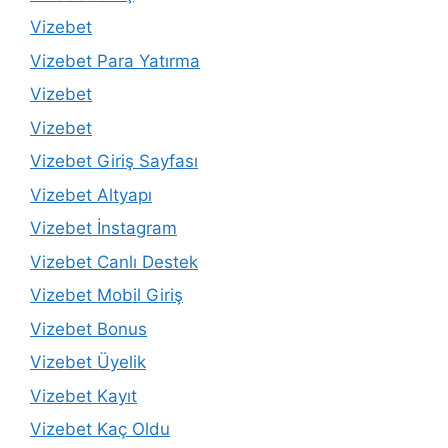
Vizebet
Vizebet Para Yatırma
Vizebet
Vizebet
Vizebet Giriş Sayfası
Vizebet Altyapı
Vizebet İnstagram
Vizebet Canlı Destek
Vizebet Mobil Giriş
Vizebet Bonus
Vizebet Üyelik
Vizebet Kayıt
Vizebet Kaç Oldu