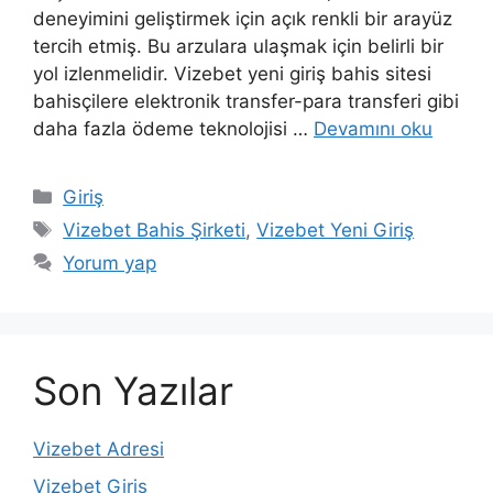
deneyimini geliştirmek için açık renkli bir arayüz
tercih etmiş. Bu arzulara ulaşmak için belirli bir
yol izlenmelidir. Vizebet yeni giriş bahis sitesi
bahisçilere elektronik transfer-para transferi gibi
daha fazla ödeme teknolojisi …
Devamını oku
Kategoriler
Giriş
Etiketler
Vizebet Bahis Şirketi
,
Vizebet Yeni Giriş
Yorum yap
Son Yazılar
Vizebet Adresi
Vizebet Giriş