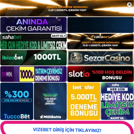
×
VIZEBET GİRİŞ İÇİN TIKLAYINIZ!