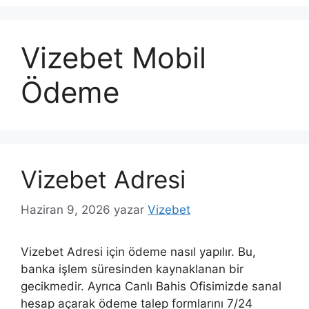
Vizebet Mobil
Ödeme
Vizebet Adresi
Haziran 9, 2026
yazar
Vizebet
Vizebet Adresi için ödeme nasıl yapılır. Bu,
banka işlem süresinden kaynaklanan bir
gecikmedir. Ayrıca Canlı Bahis Ofisimizde sanal
hesap açarak ödeme talep formlarını 7/24