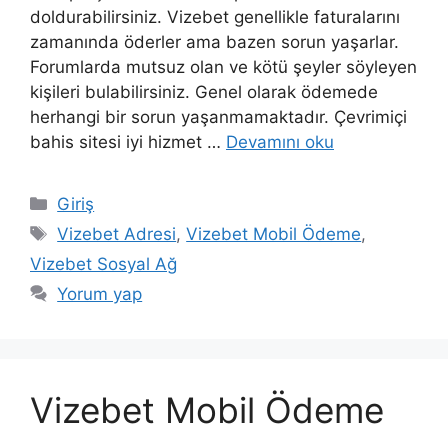
doldurabilirsiniz. Vizebet genellikle faturalarını
zamanında öderler ama bazen sorun yaşarlar.
Forumlarda mutsuz olan ve kötü şeyler söyleyen
kişileri bulabilirsiniz. Genel olarak ödemede
herhangi bir sorun yaşanmamaktadır. Çevrimiçi
bahis sitesi iyi hizmet …
Devamını oku
Kategoriler
Giriş
Etiketler
Vizebet Adresi
,
Vizebet Mobil Ödeme
,
Vizebet Sosyal Ağ
Yorum yap
Vizebet Mobil Ödeme