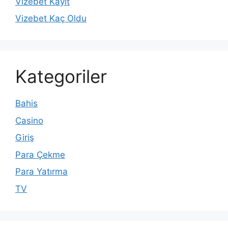
Vizebet Kayıt
Vizebet Kaç Oldu
Kategoriler
Bahis
Casino
Giriş
Para Çekme
Para Yatırma
TV