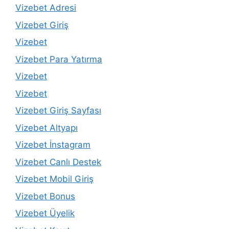
Vizebet Adresi
Vizebet Giriş
Vizebet
Vizebet Para Yatırma
Vizebet
Vizebet
Vizebet Giriş Sayfası
Vizebet Altyapı
Vizebet İnstagram
Vizebet Canlı Destek
Vizebet Mobil Giriş
Vizebet Bonus
Vizebet Üyelik