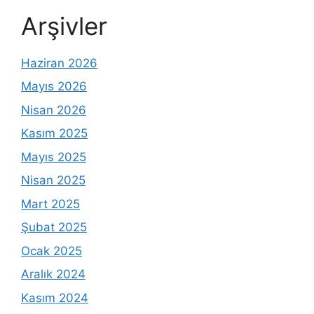
Arşivler
Haziran 2026
Mayıs 2026
Nisan 2026
Kasım 2025
Mayıs 2025
Nisan 2025
Mart 2025
Şubat 2025
Ocak 2025
Aralık 2024
Kasım 2024