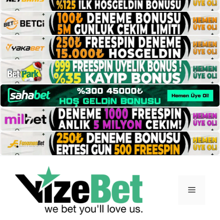
İçeriğe
atla
Menü