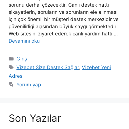
sorunu derhal çözecektir. Canlı destek hattı
şikayetlerin, soruların ve sorunların ele alınması
için çok önemli bir müşteri destek merkezidir ve
güvenilirliği açısından büyük saygı görmektedir.
Web sitesini ziyaret ederek canlı yardım hattı …
Devamını oku
Kategoriler
Giriş
Etiketler
Vizebet Size Destek Sağlar
,
Vizebet Yeni
Adresi
Yorum yap
Son Yazılar