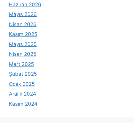
Haziran 2026
Mayıs 2026
Nisan 2026
Kasım 2025
Mayıs 2025
Nisan 2025
Mart 2025
Şubat 2025
Ocak 2025
Aralık 2024
Kasım 2024