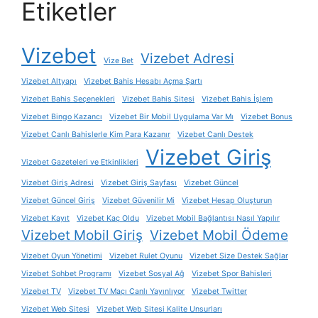
Etiketler
Vizebet
Vizebet Adresi
Vize Bet
Vizebet Altyapı
Vizebet Bahis Hesabı Açma Şartı
Vizebet Bahis Seçenekleri
Vizebet Bahis Sitesi
Vizebet Bahis İşlem
Vizebet Bingo Kazancı
Vizebet Bir Mobil Uygulama Var Mı
Vizebet Bonus
Vizebet Canlı Bahislerle Kim Para Kazanır
Vizebet Canlı Destek
Vizebet Giriş
Vizebet Gazeteleri ve Etkinlikleri
Vizebet Giriş Adresi
Vizebet Giriş Sayfası
Vizebet Güncel
Vizebet Güncel Giriş
Vizebet Güvenilir Mi
Vizebet Hesap Oluşturun
Vizebet Kayıt
Vizebet Kaç Oldu
Vizebet Mobil Bağlantısı Nasıl Yapılır
Vizebet Mobil Giriş
Vizebet Mobil Ödeme
Vizebet Oyun Yönetimi
Vizebet Rulet Oyunu
Vizebet Size Destek Sağlar
Vizebet Sohbet Programı
Vizebet Sosyal Ağ
Vizebet Spor Bahisleri
Vizebet TV
Vizebet TV Maçı Canlı Yayınlıyor
Vizebet Twitter
Vizebet Web Sitesi
Vizebet Web Sitesi Kalite Unsurları