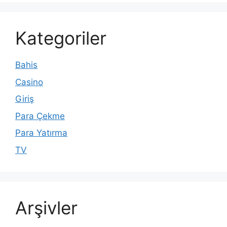
Kategoriler
Bahis
Casino
Giriş
Para Çekme
Para Yatırma
TV
Arşivler