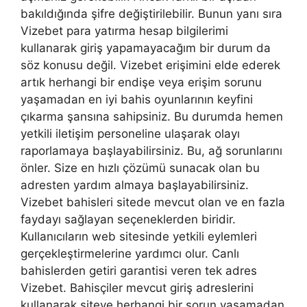
bakıldığında şifre değiştirilebilir. Bunun yanı sıra
Vizebet para yatırma hesap bilgilerimi
kullanarak giriş yapamayacağım bir durum da
söz konusu değil. Vizebet erişimini elde ederek
artık herhangi bir endişe veya erişim sorunu
yaşamadan en iyi bahis oyunlarının keyfini
çıkarma şansına sahipsiniz. Bu durumda hemen
yetkili iletişim personeline ulaşarak olayı
raporlamaya başlayabilirsiniz. Bu, ağ sorunlarını
önler. Size en hızlı çözümü sunacak olan bu
adresten yardım almaya başlayabilirsiniz.
Vizebet bahisleri sitede mevcut olan ve en fazla
faydayı sağlayan seçeneklerden biridir.
Kullanıcıların web sitesinde yetkili eylemleri
gerçekleştirmelerine yardımcı olur. Canlı
bahislerden getiri garantisi veren tek adres
Vizebet. Bahisçiler mevcut giriş adreslerini
kullanarak siteye herhangi bir sorun yaşamadan