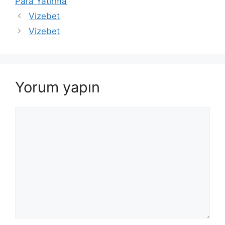
Para Yatırma
Vizebet
Vizebet
Yorum yapın
Yorum