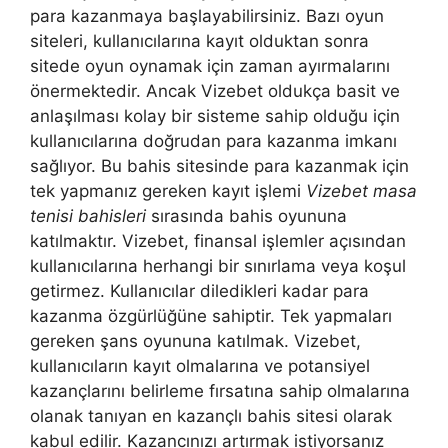
para kazanmaya başlayabilirsiniz. Bazı oyun
siteleri, kullanıcılarına kayıt olduktan sonra
sitede oyun oynamak için zaman ayırmalarını
önermektedir. Ancak Vizebet oldukça basit ve
anlaşılması kolay bir sisteme sahip olduğu için
kullanıcılarına doğrudan para kazanma imkanı
sağlıyor. Bu bahis sitesinde para kazanmak için
tek yapmanız gereken kayıt işlemi
Vizebet masa
tenisi bahisleri
sırasında bahis oyununa
katılmaktır. Vizebet, finansal işlemler açısından
kullanıcılarına herhangi bir sınırlama veya koşul
getirmez. Kullanıcılar diledikleri kadar para
kazanma özgürlüğüne sahiptir. Tek yapmaları
gereken şans oyununa katılmak. Vizebet,
kullanıcıların kayıt olmalarına ve potansiyel
kazançlarını belirleme fırsatına sahip olmalarına
olanak tanıyan en kazançlı bahis sitesi olarak
kabul edilir. Kazancınızı artırmak istiyorsanız