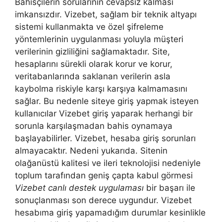
Bahisçilerin sorularının cevapsız kalması
imkansızdır. Vizebet, sağlam bir teknik altyapı
sistemi kullanmakta ve özel şifreleme
yöntemlerinin uygulanması yoluyla müşteri
verilerinin gizliliğini sağlamaktadır. Site,
hesaplarını sürekli olarak korur ve korur,
veritabanlarında saklanan verilerin asla
kaybolma riskiyle karşı karşıya kalmamasını
sağlar. Bu nedenle siteye giriş yapmak isteyen
kullanıcılar Vizebet giriş yaparak herhangi bir
sorunla karşılaşmadan bahis oynamaya
başlayabilirler. Vizebet, hesaba giriş sorunları
almayacaktır. Nedeni yukarıda. Sitenin
olağanüstü kalitesi ve ileri teknolojisi nedeniyle
toplum tarafından geniş çapta kabul görmesi
Vizebet canlı destek uygulaması
bir başarı ile
sonuçlanması son derece uygundur. Vizebet
hesabıma giriş yapamadığım durumlar kesinlikle