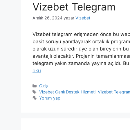
Vizebet Telegram
Aralık 26, 2024
yazar
Vizebet
Vizebet telegram erişmeden önce bu web sit
basit soruyu yanıtlayarak ortaklık program
olarak uzun süredir üye olan bireylerin bu
avantajlı olacaktır. Projenin tamamlanması
telegram yakın zamanda yayına açıldı. Bu 
oku
Kategoriler
Giriş
Etiketler
Vizebet Canlı Destek Hizmeti
,
Vizebet Telegra
Yorum yap