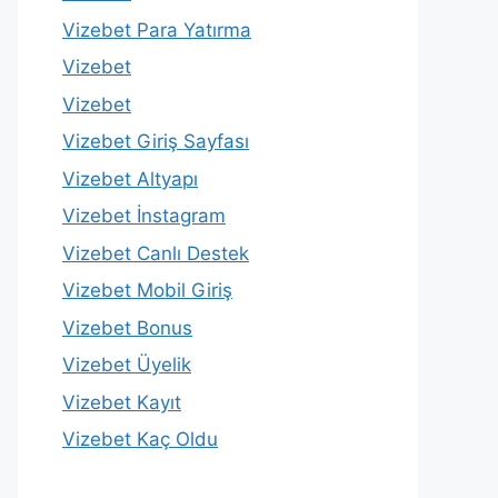
Vizebet Para Yatırma
Vizebet
Vizebet
Vizebet Giriş Sayfası
Vizebet Altyapı
Vizebet İnstagram
Vizebet Canlı Destek
Vizebet Mobil Giriş
Vizebet Bonus
Vizebet Üyelik
Vizebet Kayıt
Vizebet Kaç Oldu