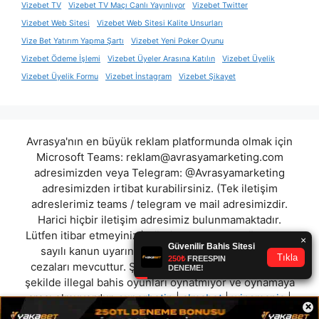
Vizebet TV
Vizebet TV Maçı Canlı Yayınlıyor
Vizebet Twitter
Vizebet Web Sitesi
Vizebet Web Sitesi Kalite Unsurları
Vize Bet Yatırım Yapma Şartı
Vizebet Yeni Poker Oyunu
Vizebet Ödeme İşlemi
Vizebet Üyeler Arasına Katılın
Vizebet Üyelik
Vizebet Üyelik Formu
Vizebet İnstagram
Vizebet Şikayet
Avrasya'nın en büyük reklam platformunda olmak için
Microsoft Teams:
reklam@avrasyamarketing.com
adresimizden veya Telegram: @Avrasyamarketing
adresimizden irtibat kurabilirsiniz. (Tek iletişim
adreslerimiz teams / telegram ve mail adresimizdir.
Harici hiçbir iletişim adresimiz bulunmamaktadır.
Lütfen itibar etmeyiniz.) Türkiye yasalarına göre 7258
sayılı kanun uyarınca yasa dışı bahis oynamanın
cezaları mevcuttur. Şu an bulunduğunuz site hiç bir
şekilde illegal bahis oyunları oynatmıyor ve oynamaya
aracı olmuyordur.
superbetin
|
almabet
|
winsmania
|
×
fantasiaslot
|
poligonbet
|
paribahis
|
tntgame
|
roxxbet