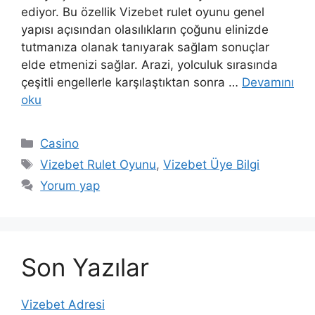
ediyor. Bu özellik Vizebet rulet oyunu genel
yapısı açısından olasılıkların çoğunu elinizde
tutmanıza olanak tanıyarak sağlam sonuçlar
elde etmenizi sağlar. Arazi, yolculuk sırasında
çeşitli engellerle karşılaştıktan sonra …
Devamını
oku
Kategoriler
Casino
Etiketler
Vizebet Rulet Oyunu
,
Vizebet Üye Bilgi
Yorum yap
Son Yazılar
Vizebet Adresi